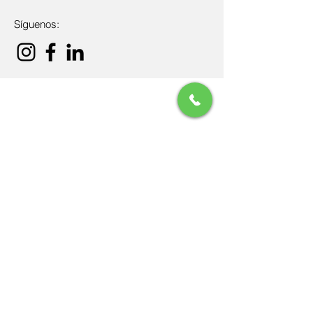
Síguenos:
Email
pepe.vazquez@2pcapitalhumano.com
isabel.ramirez@2pcapitalhumano.com
Dirección
Guadalajara, Jalisco.
​México.
Tels
3344687801